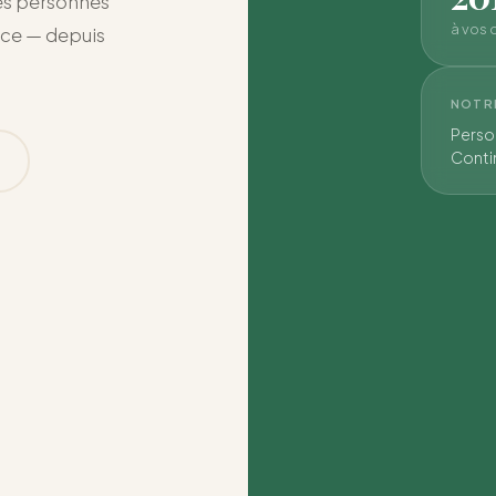
es personnes
à vos 
nce — depuis
NOTR
Person
Contin