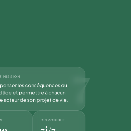
7
E MISSION
enser les conséquences du
d âge et permettre à chacun
e acteur de son projet de vie.
IS
DISPONIBLE
19
7j/7