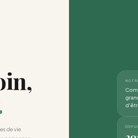
oin,
NOTR
Comp
.
gran
d'êtr
DEPU
es de vie
20